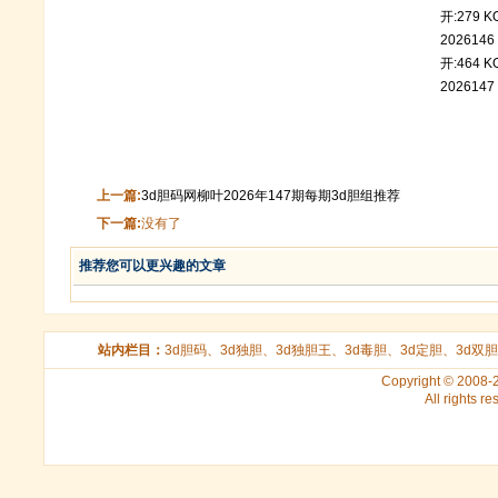
开:279 K
2026146
开:464 K
2026147
上一篇:
3d胆码网柳叶2026年147期每期3d胆组推荐
下一篇:
没有了
推荐您可以更兴趣的文章
站内栏目：
3d胆码
、
3d独胆
、
3d独胆王
、
3d毒胆
、
3d定胆
、
3d双胆
Copyright © 2008
All rights