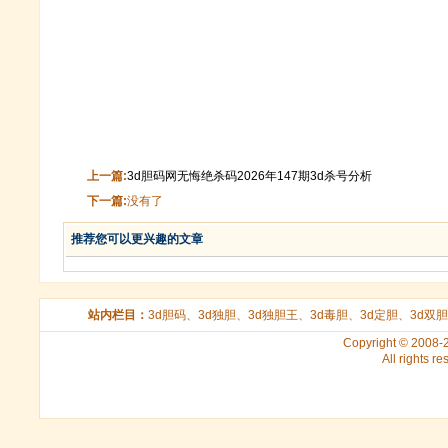
上一篇:
3d胆码网无悔绝杀码2026年147期3d杀号分析
下一篇:
没有了
推荐您可以更兴趣的文章
站内栏目：
3d胆码
、
3d独胆
、
3d独胆王
、
3d毒胆
、
3d定胆
、
3d双胆
Copyright © 2008
All rights