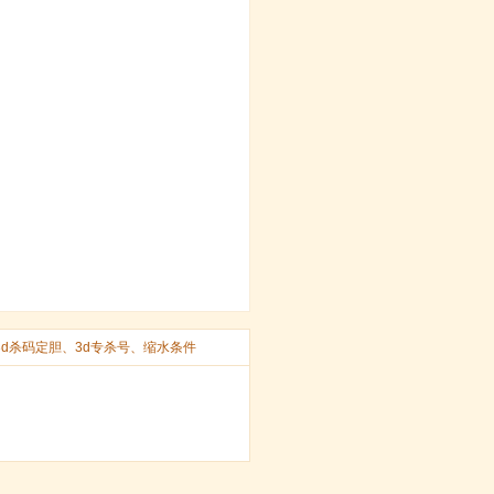
3d杀码定胆
、
3d专杀号
、
缩水条件