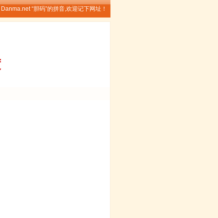
Danma.net “胆码”的拼音,欢迎记下网址！
度