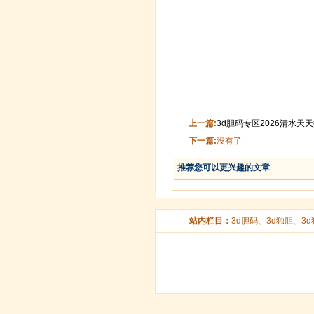
上一篇:
3d胆码专区2026清水天天
下一篇:
没有了
推荐您可以更兴趣的文章
站内栏目：
3d胆码
、
3d独胆
、
3