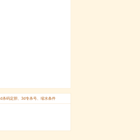
3d杀码定胆
、
3d专杀号
、
缩水条件