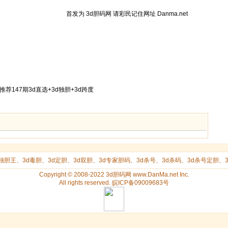
首发为
3d胆码
网 请彩民记住网址 Danma.net
推荐147期3d直选+3d独胆+3d跨度
d独胆王
、
3d毒胆
、
3d定胆
、
3d双胆
、
3d专家胆码
、
3d杀号
、
3d杀码
、
3d杀号定胆
、
Copyright © 2008-2022 3d胆码网 www.DanMa.net Inc.
All rights reserved. 皖ICP备09009683号