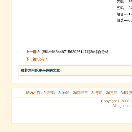
四码----3
五码----3
组合----12
组选----05
上一篇:
3d胆码专区844871562026147期3d综合分析
下一篇:
没有了
推荐您可以更兴趣的文章
站内栏目：
3d胆码
、
3d独胆
、
3d独胆王
、
3d毒胆
、
3d定胆
、
3d双胆
Copyright © 2008
All rights