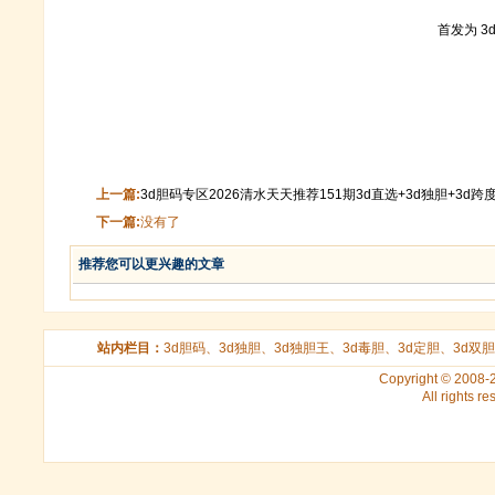
首发为
3
上一篇:
3d胆码专区2026清水天天推荐151期3d直选+3d独胆+3d跨
下一篇:
没有了
推荐您可以更兴趣的文章
站内栏目：
3d胆码
、
3d独胆
、
3d独胆王
、
3d毒胆
、
3d定胆
、
3d双胆
Copyright © 2008
All rights