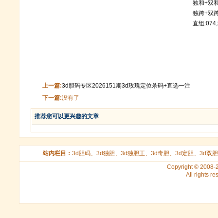
独和+双和
独跨+双跨
直组:074,
上一篇:
3d胆码专区2026151期3d玫瑰定位杀码+直选一注
下一篇:
没有了
推荐您可以更兴趣的文章
站内栏目：
3d胆码
、
3d独胆
、
3d独胆王
、
3d毒胆
、
3d定胆
、
3d双胆
Copyright © 2008
All rights