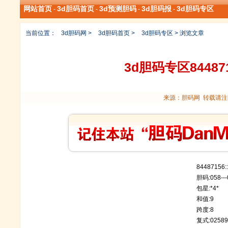
网站首页
3d胆码首页
3d预测胆码
3d胆码报
3d胆码专区
-
-
-
-
当前位置：
3d胆码网
>
3d胆码首页
>
3d胆码专区
> 浏览文章
3d胆码专区84487
来源：胆码网 转载请注明
84487156
胆码:058---
包星:*4*
和值:9
跨度:8
复式:02589