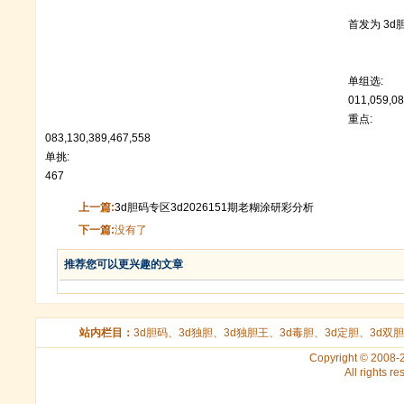
首发为
3d
单组选:
011,059,08
重点:
083,130,389,467,558
单挑:
467
上一篇:
3d胆码专区3d2026151期老糊涂研彩分析
下一篇:
没有了
推荐您可以更兴趣的文章
站内栏目：
3d胆码
、
3d独胆
、
3d独胆王
、
3d毒胆
、
3d定胆
、
3d双胆
Copyright © 2008
All rights