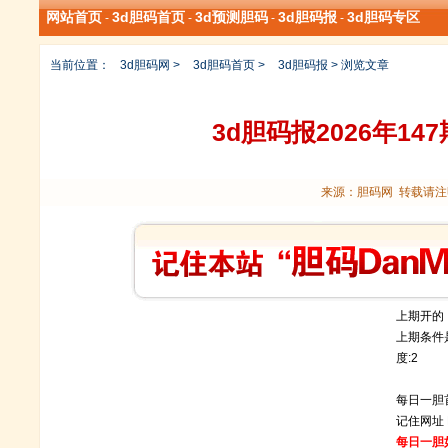
网站首页
3d胆码首页
3d预测胆码
3d胆码报
3d胆码专区
-
-
-
-
当前位置：
3d胆码网
>
3d胆码首页
>
3d胆码报
> 浏览文章
3d胆码报2026年1
来源：胆码网 转载请注明
上期开的：
上期条件是
度:2
每日一胆
记住网址 D
每日一胆