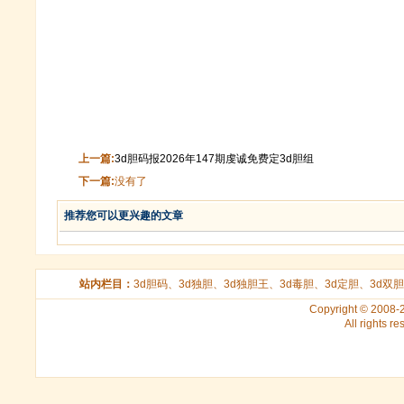
上一篇:
3d胆码报2026年147期虔诚免费定3d胆组
下一篇:
没有了
推荐您可以更兴趣的文章
站内栏目：
3d胆码
、
3d独胆
、
3d独胆王
、
3d毒胆
、
3d定胆
、
3d双胆
Copyright © 2008
All rights