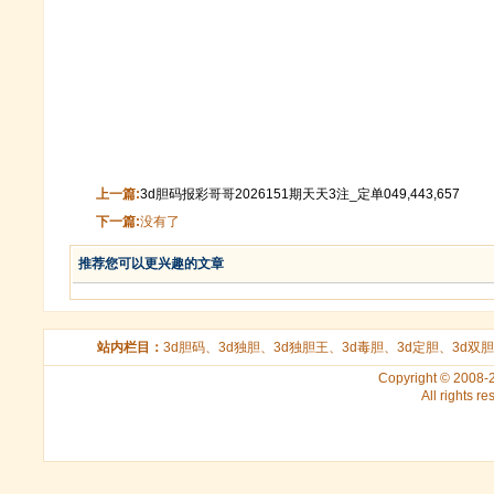
上一篇:
3d胆码报彩哥哥2026151期天天3注_定单049,443,657
下一篇:
没有了
推荐您可以更兴趣的文章
站内栏目：
3d胆码
、
3d独胆
、
3d独胆王
、
3d毒胆
、
3d定胆
、
3d双胆
Copyright © 2008
All rights