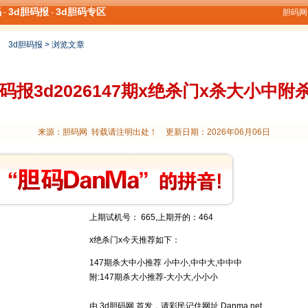
码
3d胆码报
3d胆码专区
-
-
胆码网 
>
3d胆码报
> 浏览文章
胆码报3d2026147期x绝杀门x杀大小中附
来源：胆码网 转载请注明出处！ 更新日期：2026年06月06日
上期试机号： 665,上期开的：464
x绝杀门x今天推荐如下：
147期杀大中小推荐 小中小,中中大,中中中
附:147期杀大小推荐-大小大,小小小
由
3d胆码
网 首发，请彩民记住网址 Danma.net