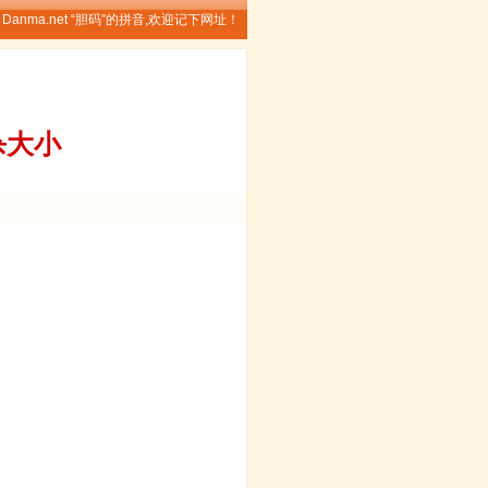
Danma.net “胆码”的拼音,欢迎记下网址！
杀大小