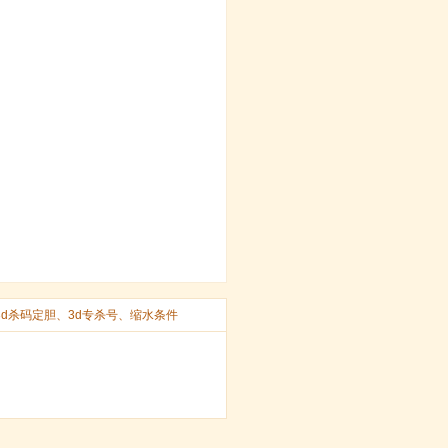
3d杀码定胆
、
3d专杀号
、
缩水条件