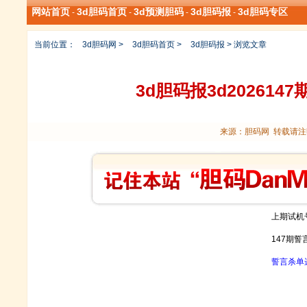
网站首页
3d胆码首页
3d预测胆码
3d胆码报
3d胆码专区
-
-
-
-
当前位置：
3d胆码网
>
3d胆码首页
>
3d胆码报
> 浏览文章
3d胆码报3d20261
来源：胆码网 转载请注明
上期试机号
147期
誓言杀单