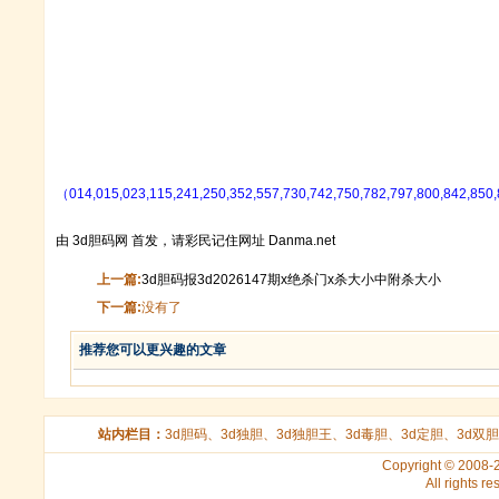
（014,015,023,115,241,250,352,557,730,742,750,782,797,800,842,850
由
3d胆码
网 首发，请彩民记住网址 Danma.net
上一篇:
3d胆码报3d2026147期x绝杀门x杀大小中附杀大小
下一篇:
没有了
推荐您可以更兴趣的文章
站内栏目：
3d胆码
、
3d独胆
、
3d独胆王
、
3d毒胆
、
3d定胆
、
3d双胆
Copyright © 2008
All rights